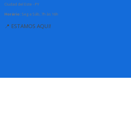
Ciudad del Este - PY
Horário:
Seg a Sáb, 7h às 16h
📍 ESTAMOS AQUI!